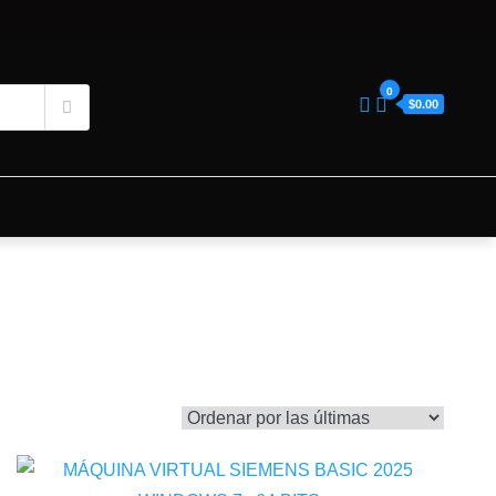
0
$0.00