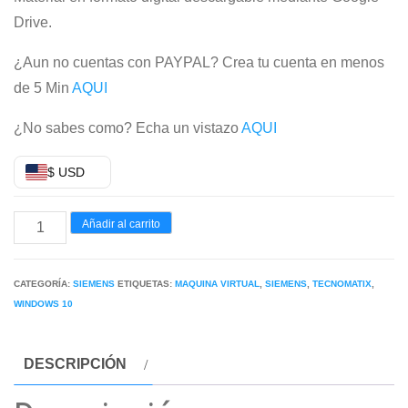
Drive.
¿Aun no cuentas con PAYPAL? Crea tu cuenta en menos
de 5 Min
AQUI
¿No sabes como? Echa un vistazo
AQUI
$ USD
MÁQUINA
Añadir al carrito
VIRTUAL
SIEMENS
CATEGORÍA:
SIEMENS
ETIQUETAS:
MAQUINA VIRTUAL
,
SIEMENS
,
TECNOMATIX
,
TECNOMATIX
WINDOWS 10
2025
WINDOWS
DESCRIPCIÓN
10
x64