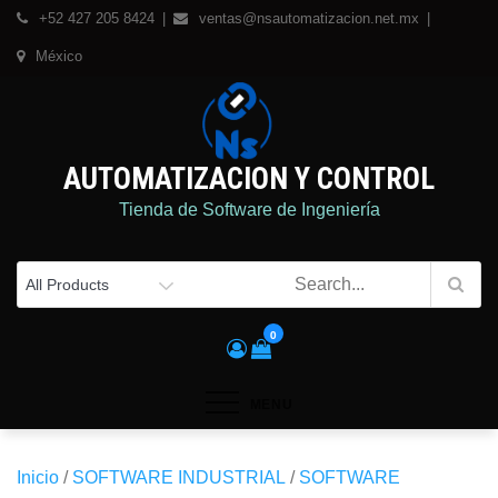
Skip
+52 427 205 8424
ventas@nsautomatizacion.net.mx
to
México
content
AUTOMATIZACION Y CONTROL
Tienda de Software de Ingeniería
0
MENU
Inicio
/
SOFTWARE INDUSTRIAL
/
SOFTWARE