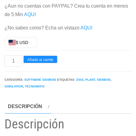
¿Aun no cuentas con PAYPAL? Crea tu cuenta en menos
de 5 Min
AQUI
¿No sabes como? Echa un vistazo
AQUI
$ USD
SIEMENS
Añadir al carrito
TECNOMATIX
PLANT
CATEGORÍA:
SOFTWARE SIEMENS
ETIQUETAS:
2504
,
PLANT
,
SIEMENS
,
SIMULATION
SIMULATION
,
TECNOMATIX
2504
cantidad
DESCRIPCIÓN
Descripción