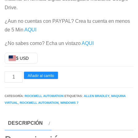
Drive.
¿Aun no cuentas con PAYPAL? Crea tu cuenta en menos
de 5 Min
AQUI
¿No sabes como? Echa un vistazo
AQUI
$ USD
MÁQUINA
Añadir al carrito
VIRTUAL
ALLEN-
CATEGORÍA:
ROCKWELL AUTOMATION
ETIQUETAS:
ALLEN BRADLEY
,
MAQUINA
BRADLEY
VIRTUAL
,
ROCKWELL AUTOMATION
,
WINDOWS 7
PRO
2025
DESCRIPCIÓN
WINDOWS
7