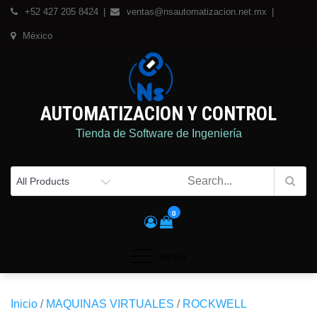
Skip
+52 427 205 8424
ventas@nsautomatizacion.net.mx
to
México
content
AUTOMATIZACION Y CONTROL
Tienda de Software de Ingeniería
0
MENU
Inicio
/
MAQUINAS VIRTUALES
/
ROCKWELL