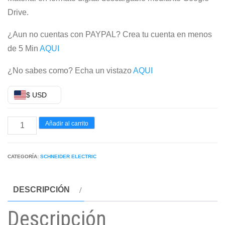
Drive.
¿Aun no cuentas con PAYPAL? Crea tu cuenta en menos
de 5 Min
AQUI
¿No sabes como? Echa un vistazo
AQUI
$ USD
MÁQUINA
Añadir al carrito
VIRTUAL
SCHNEIDER
CATEGORÍA:
SCHNEIDER ELECTRIC
ELECTRIC
BASIC
DESCRIPCIÓN
2025
WINDOWS
Descripción
XP