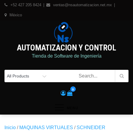
Skip
+52 427 205 8424
ventas@nsautomatizacion.net.mx
to
México
content
AUTOMATIZACION Y CONTROL
Tienda de Software de Ingeniería
0
MENU
Inicio
/
MAQUINAS VIRTUALES
/
SCHNEIDER