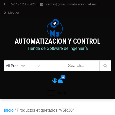
Skip
+52 427 205 8424
ventas@nsautomatizacion.net.mx
to
México
content
AUTOMATIZACION Y CONTROL
Tienda de Software de Ingeniería
0
MENU
Inicio
/ Productos etiquetados “V5R30”