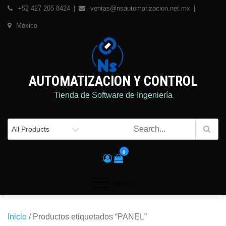
Skip
+52 427 205 8424
ventas@nsautomatizacion.net.mx
to
México
content
AUTOMATIZACION Y CONTROL
Tienda de Software de Ingeniería
0
MENU
Inicio
/ Productos etiquetados “PANEL”