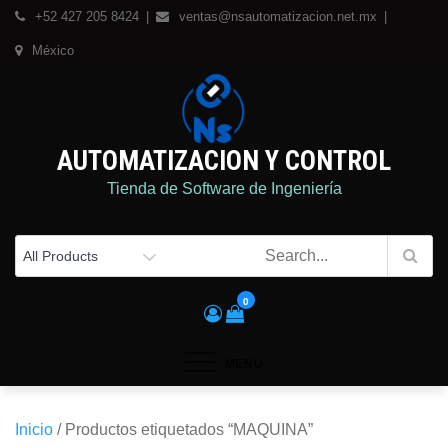
Skip
+52 427 205 8424
ventas@nsautomatizacion.net.mx
to
México
content
AUTOMATIZACION Y CONTROL
Tienda de Software de Ingeniería
0
MENU
Inicio
/ Productos etiquetados “MAQUINA”