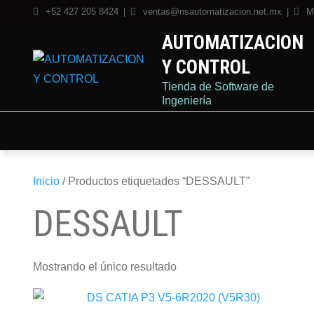
Skip
+52 427 205 8424
ventas@nsautomatizacion.net.mx
M
to
AUTOMATIZACION
content
Y CONTROL
Tienda de Software de
Ingeniería
Inicio
/ Productos etiquetados “DESSAULT”
DESSAULT
Mostrando el único resultado