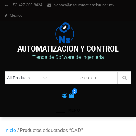
Skip
+52 427 205 8424
ventas@nsautomatizacion.net.mx
to
México
content
AUTOMATIZACION Y CONTROL
Tienda de Software de Ingeniería
0
MENU
Inicio
/ Productos etiquetados “CAD”