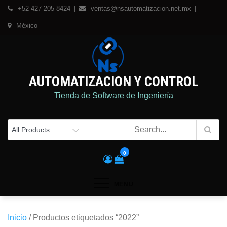
Skip
+52 427 205 8424
ventas@nsautomatizacion.net.mx
to
México
content
AUTOMATIZACION Y CONTROL
Tienda de Software de Ingeniería
0
MENU
Inicio
/ Productos etiquetados “2022”